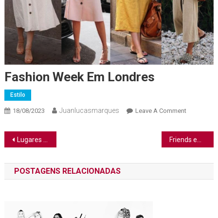
Fashion Week Em Londres
Estilo
Juanlucasmarques
On
18/08/2023
Leave A Comment
Fashion
Week
Navegação
Lugares para passar o ano novo!
Friends em São Paulo
Em
de
Londres
POSTAGENS RELACIONADAS
Post