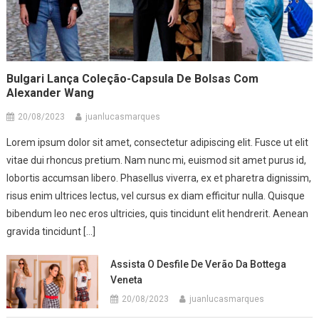
Bulgari Lança Coleção-Capsula De Bolsas Com
Alexander Wang
20/08/2023
juanlucasmarques
Lorem ipsum dolor sit amet, consectetur adipiscing elit. Fusce ut elit
vitae dui rhoncus pretium. Nam nunc mi, euismod sit amet purus id,
lobortis accumsan libero. Phasellus viverra, ex et pharetra dignissim,
risus enim ultrices lectus, vel cursus ex diam efficitur nulla. Quisque
bibendum leo nec eros ultricies, quis tincidunt elit hendrerit. Aenean
gravida tincidunt […]
Assista O Desfile De Verão Da Bottega
Veneta
20/08/2023
juanlucasmarques