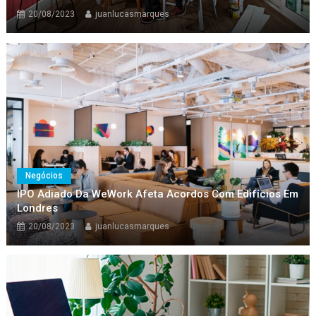
20/08/2023
juanlucasmarques
Negócios
IPO Adiado Da WeWork Afeta Acordos Com Edifícios Em
Londres
20/08/2023
juanlucasmarques