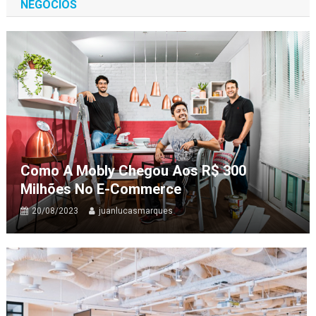
NEGÓCIOS
Como A Mobly Chegou Aos R$ 300
Milhões No E-Commerce
20/08/2023
juanlucasmarques